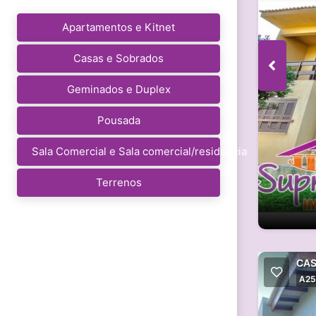
Apartamentos e Kitnet
Casas e Sobrados
Geminados e Duplex
Pousada
Sala Comercial e Sala comercial/residencia
Terrenos
CAS
A25