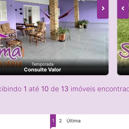
Temporada
Consulte Valor
xibindo
1
até
10
de
13
imóveis encontrad
1
2
Última