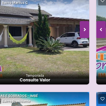
Bairro Mariluz C
Temporada
Consulte Valor
AS E SOBRADOS - IMBÉ
Bairro Presidente
9