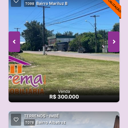
ÓTIMA LOCALIZAÇÃO!
Bairro Mariluz B
T098
Venda
R$ 300.000
TERRENOS - IMBÉ
Bairro Albatroz
T078