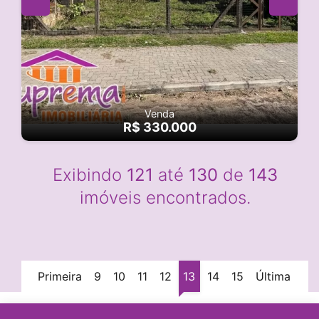
Venda
R$ 330.000
Exibindo
121
até
130
de
143
imóveis encontrados.
Primeira
9
10
11
12
13
14
15
Última