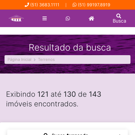
(51) 3683.1111
(51) 99197.8919
|
Busca
Resultado da busca
Página Inicial
Terrenos
Exibindo
121
até
130
de
143
imóveis encontrados.