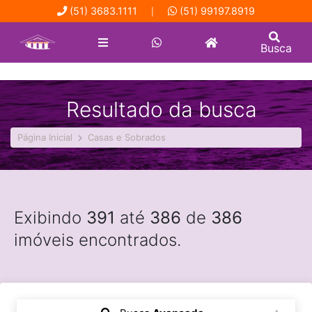
(51) 3683.1111
(51) 99197.8919
|
Busca
Resultado da busca
Página Inicial
Casas e Sobrados
Exibindo
391
até
386
de
386
imóveis encontrados.