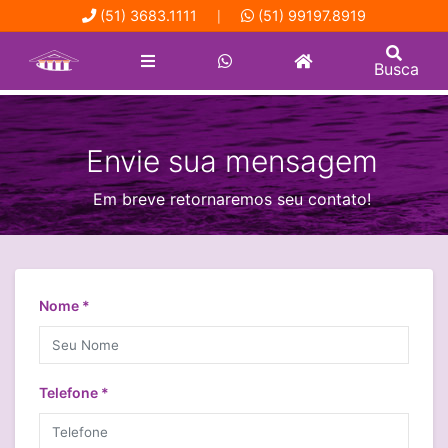
(51) 3683.1111
(51) 99197.8919
|
Busca
Envie sua mensagem
Em breve retornaremos seu contato!
Nome *
Telefone *