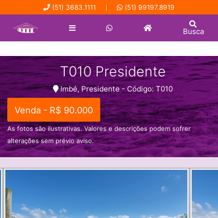
(51) 3683.1111
(51) 99197.8919
|
Busca
T010 Presidente
Imbé, Presidente - Código: T010
Venda - R$ 90.000
As fotos são ilustrativas. Valores e descrições podem sofrer
alterações sem prévio aviso.