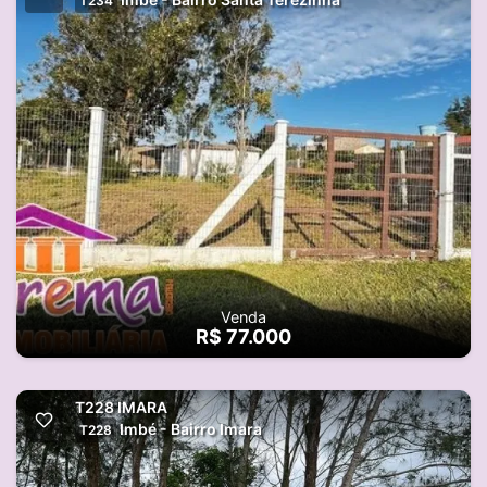
T234
Venda
R$ 77.000
T228 IMARA
Imbé - Bairro Imara
T228