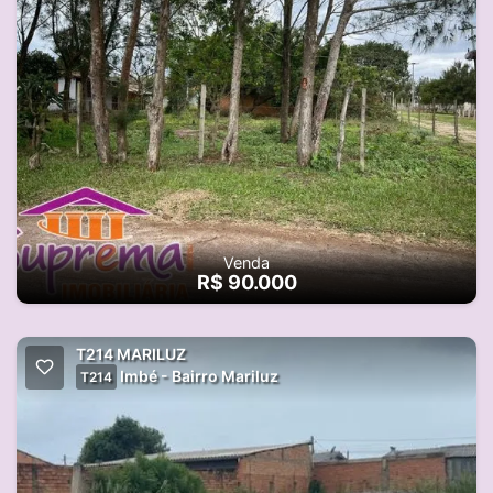
Venda
R$ 90.000
T214 MARILUZ
Imbé - Bairro Mariluz
T214