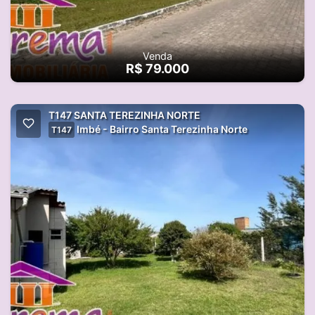
Venda
R$ 79.000
T147 SANTA TEREZINHA NORTE
Imbé - Bairro Santa Terezinha Norte
T147