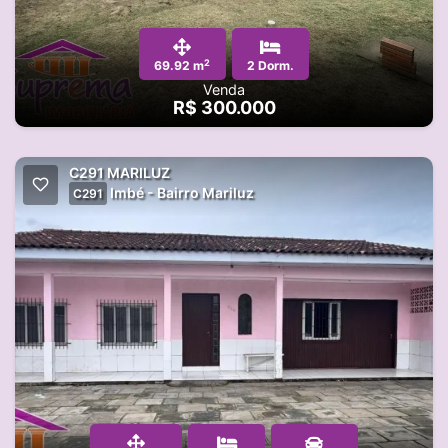
2
69.92 m
2 Dorm.
Venda
R$ 300.000
C291 MARILUZ
Imbé - Bairro Mariluz
C291