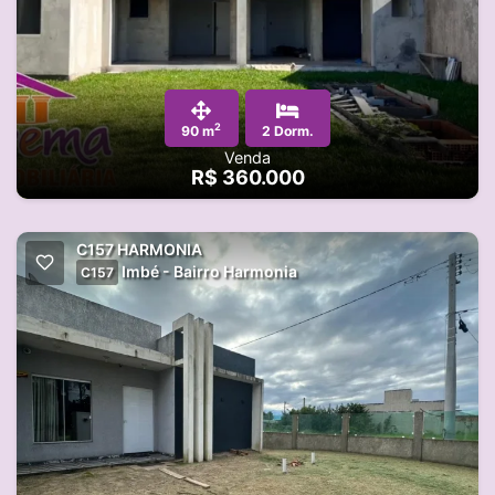
2
90 m
2 Dorm.
Venda
R$ 360.000
C157 HARMONIA
Imbé - Bairro Harmonia
C157