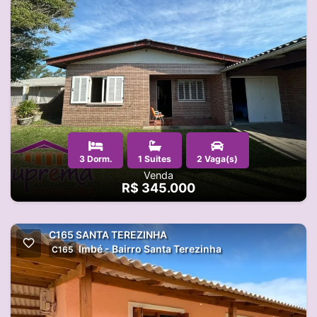
3 Dorm.
1 Suites
2 Vaga(s)
Venda
R$ 345.000
C165 SANTA TEREZINHA
Imbé - Bairro Santa Terezinha
C165