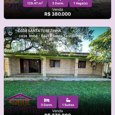
2
129.47 m
3 Dorm.
1 Vaga(s)
Venda
R$ 380.000
C038 SANTA TEREZINHA
Imbé - Bairro Santa Terezinha
C038
3 Dorm.
1 Suites
Venda