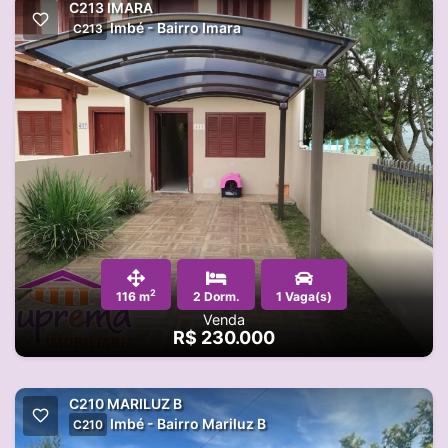
C213 IMARA
Imbé - Bairro Imara
C213
2
116 m
2 Dorm.
1 Vaga(s)
Venda
R$ 230.000
C210 MARILUZ B
Imbé - Bairro Mariluz B
C210