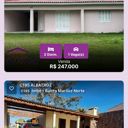
2 Dorm.
1 Vaga(s)
Venda
R$ 247.000
C195 ALBATROZ
Imbé - Bairro Mariluz Norte
C195