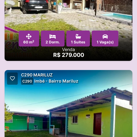
2
60 m
2 Dorm.
1 Suites
1 Vaga(s)
Venda
R$ 279.000
C290 MARILUZ
Imbé - Bairro Mariluz
C290