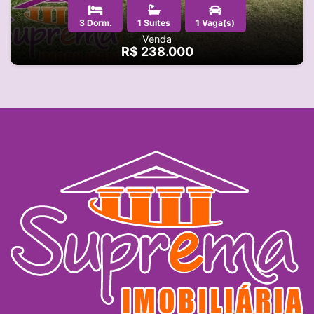
3 Dorm.
1 Suites
1 Vaga(s)
Venda
R$ 238.000