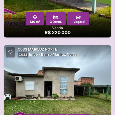
2
130 m
3 Dorm.
1 Vaga(s)
Venda
R$ 220.000
C033 MARILUZ NORTE
Imbé - Bairro Mariluz Norte
C033