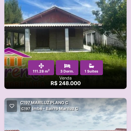
2
111.28 m
3 Dorm.
1 Suites
Venda
R$ 248.000
C197 MARILUZ PLANO C
Imbé - Bairro Mariluz C
C197