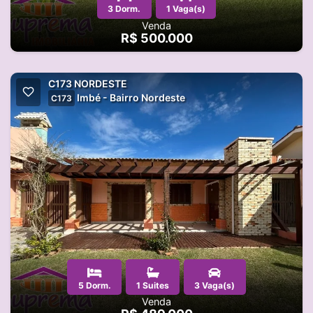
3 Dorm.
1 Vaga(s)
Venda
R$ 500.000
C173 NORDESTE
Imbé - Bairro Nordeste
C173
5 Dorm.
1 Suites
3 Vaga(s)
Venda