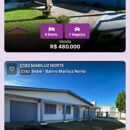
4 Dorm.
1 Vaga(s)
Venda
R$ 480.000
C182 MARILUZ NORTE
Imbé - Bairro Mariluz Norte
C182