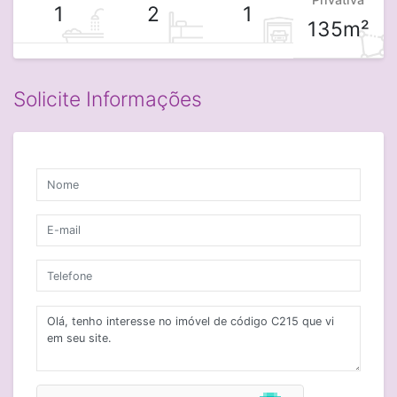
1
2
1
135m²
Solicite Informações