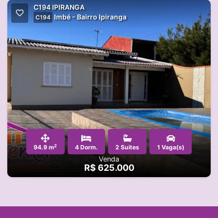
C194 IPIRANGA
Imbé - Bairro Ipiranga
C194
2
94.9 m
4 Dorm.
2 Suites
1 Vaga(s)
Venda
R$ 625.000