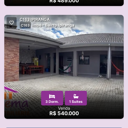
R$ 489.000
C163 IPIRANGA
Imbé - Bairro Ipiranga
C163
3 Dorm.
1 Suites
Venda
R$ 540.000