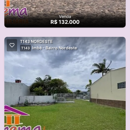
Venda
R$ 132.000
T143 NORDESTE
Imbé - Bairro Nordeste
T143