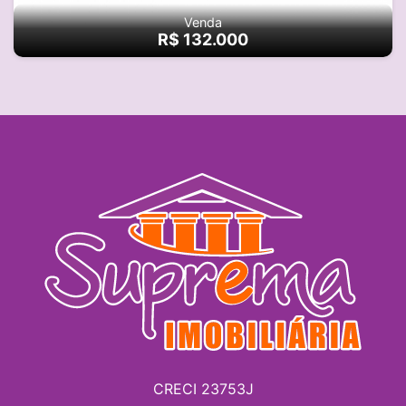
Venda
R$ 132.000
CRECI 23753J