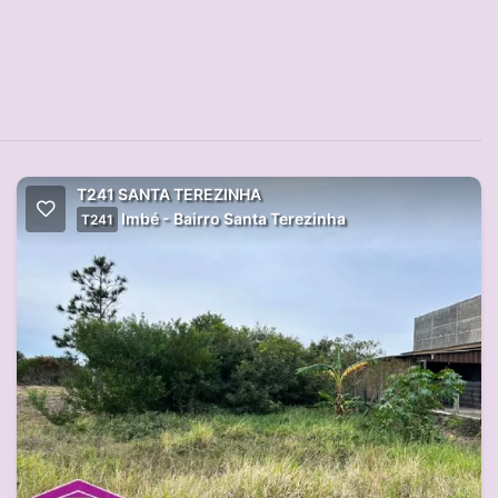
T241 SANTA TEREZINHA
Imbé - Bairro Santa Terezinha
T241