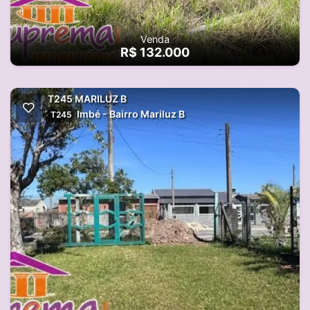
Venda
R$ 132.000
T245 MARILUZ B
Imbé - Bairro Mariluz B
T245