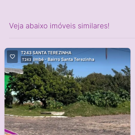
Veja abaixo imóveis similares!
T243 SANTA TEREZINHA
Imbé - Bairro Santa Terezinha
T243