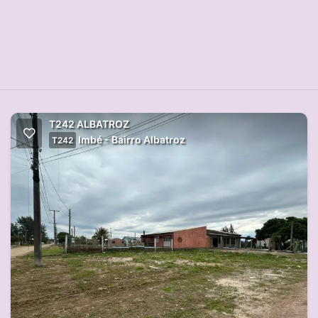
T242 ALBATROZ
Imbé - Bairro Albatroz
T242