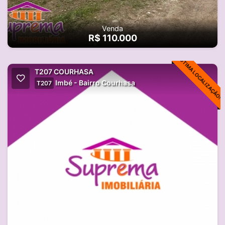
Venda
R$ 110.000
ÓTIMA LOCALIZAÇÃO!
T207 COURHASA
Imbé - Bairro Courhasa
T207