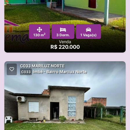
2
130 m
3 Dorm.
1 Vaga(s)
Venda
R$ 220.000
C033 MARILUZ NORTE
Imbé - Bairro Mariluz Norte
C033