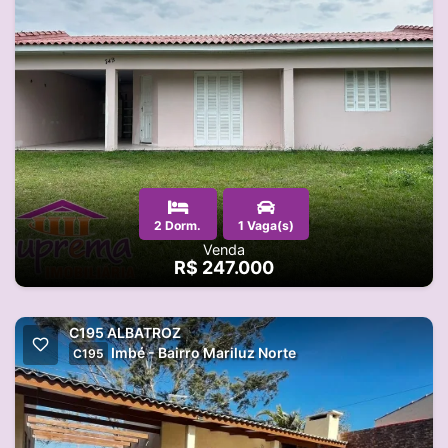
2 Dorm.
1 Vaga(s)
Venda
R$ 247.000
C195 ALBATROZ
Imbé - Bairro Mariluz Norte
C195