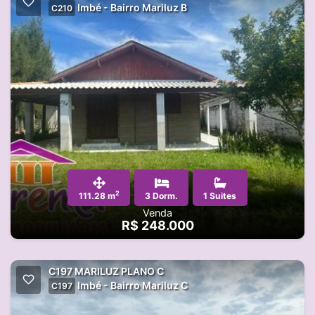
Imbé - Bairro Mariluz B
C210
2
111.28 m
3 Dorm.
1 Suites
Venda
R$ 248.000
C197 MARILUZ PLANO C
Imbé - Bairro Mariluz C
C197