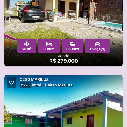
2
60 m
2 Dorm.
1 Suites
1 Vaga(s)
Venda
R$ 279.000
C290 MARILUZ
Imbé - Bairro Mariluz
C290