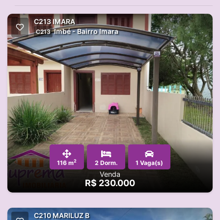
C213 IMARA
Imbé - Bairro Imara
C213
2
116 m
2 Dorm.
1 Vaga(s)
Venda
R$ 230.000
C210 MARILUZ B