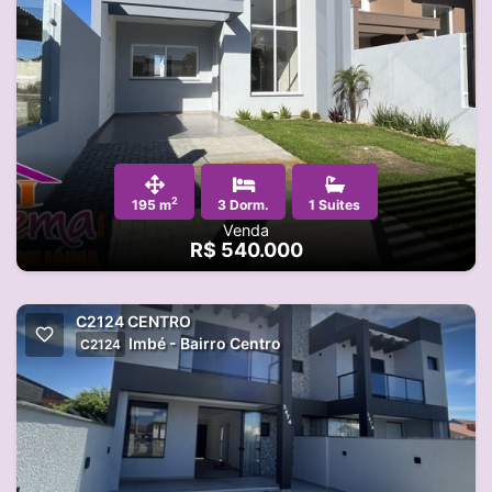
2
195 m
3 Dorm.
1 Suites
Venda
R$ 540.000
C2124 CENTRO
Imbé - Bairro Centro
C2124