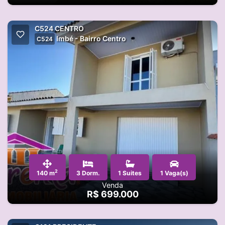
C524 CENTRO
Imbé - Bairro Centro
C524
2
140 m
3 Dorm.
1 Suites
1 Vaga(s)
Venda
R$ 699.000