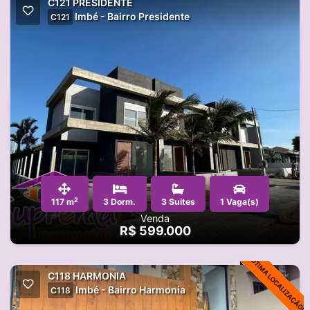
C121 PRESIDENTE
Imbé - Bairro Presidente
C121
2
117 m
3 Dorm.
3 Suites
1 Vaga(s)
Venda
R$ 599.000
ÓTIMA LOCALIZAÇÃO!
C118 HARMONIA
Imbé - Bairro Harmonia
C118