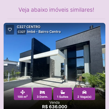
Veja abaixo imóveis similares!
C327 CENTRO
Imbé - Bairro Centro
C327
2
100 m
3 Dorm.
1 Suites
2 Vaga(s)
Venda
R$ 636.000