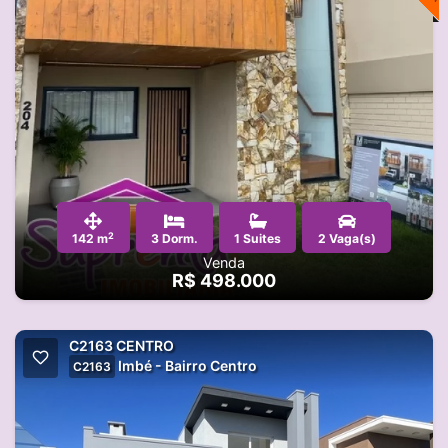
2
142 m
3 Dorm.
1 Suites
2 Vaga(s)
Venda
R$ 498.000
C2163 CENTRO
Imbé - Bairro Centro
C2163