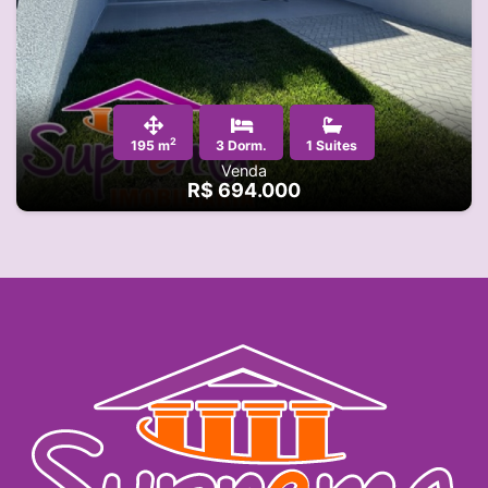
2
195 m
3 Dorm.
1 Suites
Venda
R$ 694.000