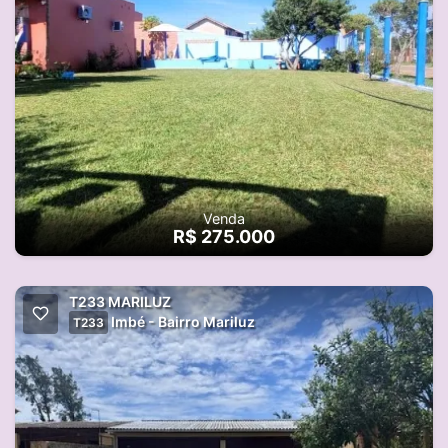
Venda
R$ 275.000
T233 MARILUZ
Imbé - Bairro Mariluz
T233