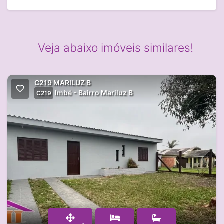
Veja abaixo imóveis similares!
C219 MARILUZ B
Imbé - Bairro Mariluz B
C219