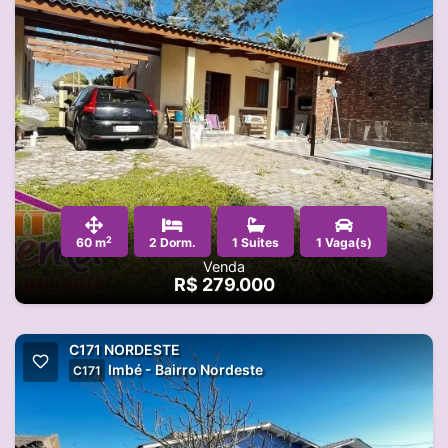
2
60 m
2 Dorm.
1 Suites
1 Vaga(s)
Venda
R$ 279.000
C171 NORDESTE
Imbé - Bairro Nordeste
C171