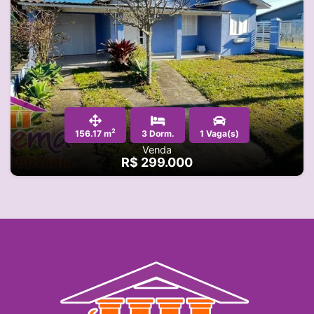
2
156.17 m
3 Dorm.
1 Vaga(s)
Venda
R$ 299.000