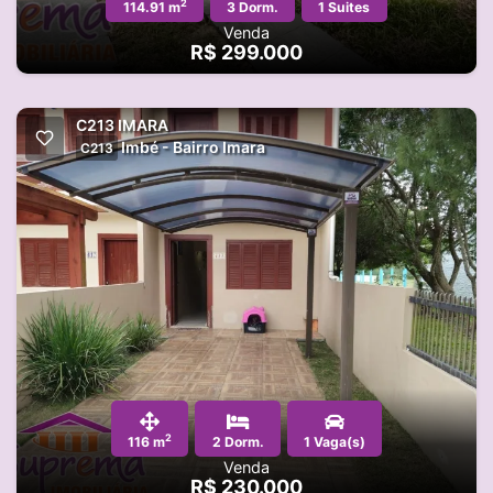
2
114.91 m
3 Dorm.
1 Suites
Venda
R$ 299.000
C213 IMARA
Imbé - Bairro Imara
C213
2
116 m
2 Dorm.
1 Vaga(s)
Venda
R$ 230.000