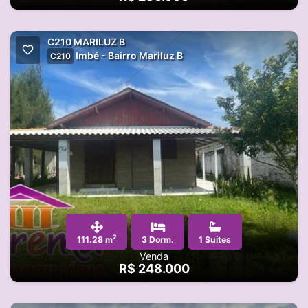
C210 MARILUZ B
Imbé - Bairro Mariluz B
C210
2
111.28 m
3 Dorm.
1 Suites
Venda
R$ 248.000