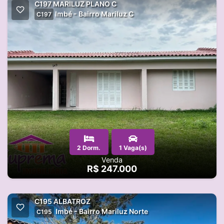
C197 MARILUZ PLANO C
Imbé - Bairro Mariluz C
C197
2 Dorm.
1 Vaga(s)
Venda
R$ 247.000
C195 ALBATROZ
Imbé - Bairro Mariluz Norte
C195