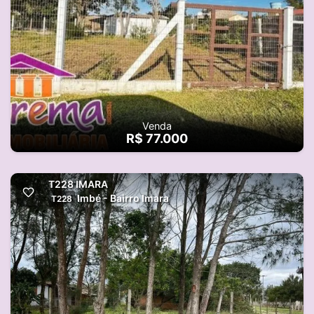
Venda
R$ 77.000
T228 IMARA
Imbé - Bairro Imara
T228