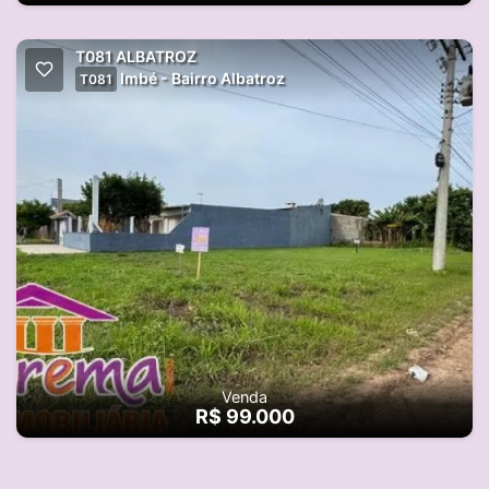
T081 ALBATROZ
Imbé - Bairro Albatroz
T081
Venda
R$ 99.000