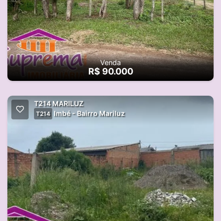
Venda
R$ 90.000
T214 MARILUZ
Imbé - Bairro Mariluz
T214