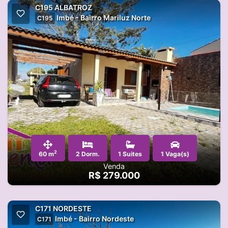
C195 ALBATROZ
Imbé - Bairro Mariluz Norte
C195
2
60 m
2 Dorm.
1 Suites
1 Vaga(s)
Venda
R$ 279.000
C171 NORDESTE
Imbé - Bairro Nordeste
C171