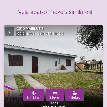
Veja abaixo imóveis similares!
C219 MARILUZ B
Imbé - Bairro Mariluz B
C219
2
114.91 m
3 Dorm.
1 Suites
Venda