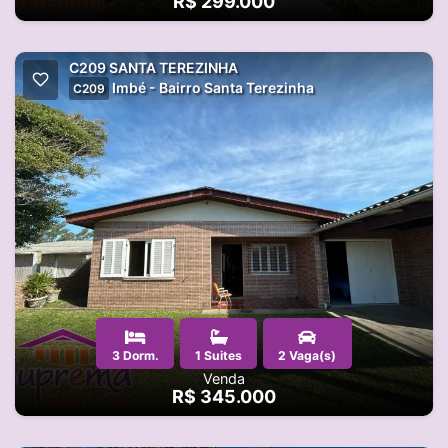
R$ 299.000
C209 SANTA TEREZINHA
Imbé - Bairro Santa Terezinha
C209
3 Dorm.
1 Suites
2 Vaga(s)
Venda
R$ 345.000