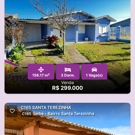
2
156.17 m
3 Dorm.
1 Vaga(s)
Venda
R$ 299.000
C165 SANTA TEREZINHA
Imbé - Bairro Santa Terezinha
C165