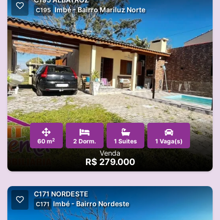
Imbé - Bairro Mariluz Norte
C195
2
60 m
2 Dorm.
1 Suites
1 Vaga(s)
Venda
R$ 279.000
C171 NORDESTE
Imbé - Bairro Nordeste
C171