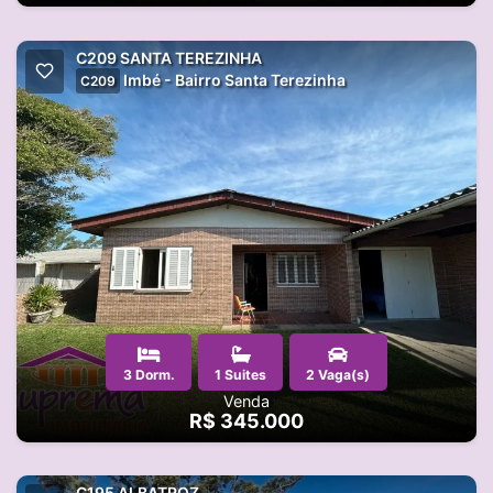
C209 SANTA TEREZINHA
Imbé - Bairro Santa Terezinha
C209
3 Dorm.
1 Suites
2 Vaga(s)
Venda
R$ 345.000
C195 ALBATROZ