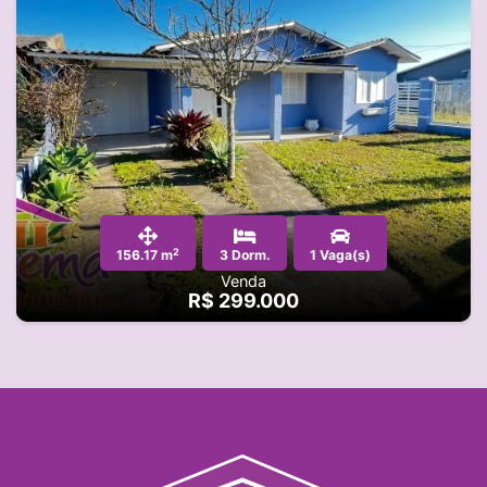
2
156.17 m
3 Dorm.
1 Vaga(s)
Venda
R$ 299.000