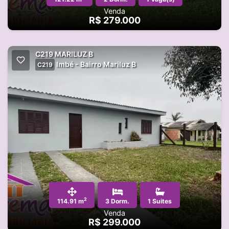
Venda
R$ 279.000
C219 MARILUZ B
Imbé - Bairro Mariluz B
C219
2
114.91 m
3 Dorm.
1 Suites
Venda
R$ 299.000