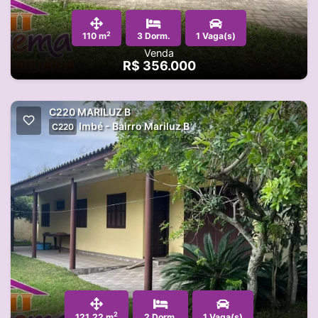
2
110 m
3 Dorm.
1 Vaga(s)
Venda
R$ 356.000
C220 MARILUZ B
Imbé - Bairro Mariluz B
C220
2
121.22 m
2 Dorm.
1 Vaga(s)