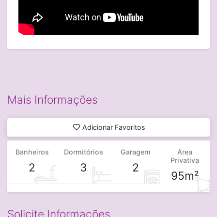
Mais Informações
Adicionar Favoritos
Banheiros
Dormitórios
Garagem
Área
Privativa
2
3
2
95m²
Solicite Informações