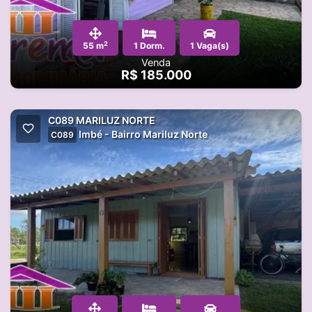
2
55 m
1 Dorm.
1 Vaga(s)
Venda
R$ 185.000
C089 MARILUZ NORTE
Imbé - Bairro Mariluz Norte
C089