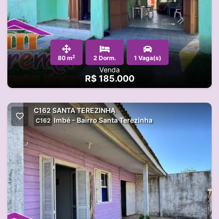
2
80 m
2 Dorm.
1 Vaga(s)
Venda
R$ 185.000
C162 SANTA TEREZINHA
Imbé - Bairro Santa Terezinha
C162