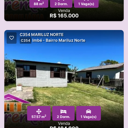
2
88 m
2 Dorm.
1 Vaga(s)
Venda
R$ 165.000
C354 MARILUZ NORTE
Imbé - Bairro Mariluz Norte
C354
2
57.57 m
2 Dorm.
1 Vaga(s)
Venda