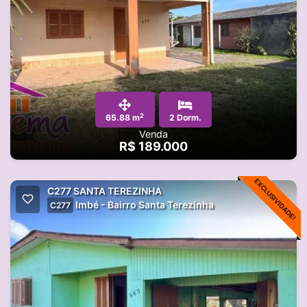
2
65.88 m
2 Dorm.
Venda
R$ 189.000
EXCLUSIVIDADE!
C277 SANTA TEREZINHA
Imbé - Bairro Santa Terezinha
C277