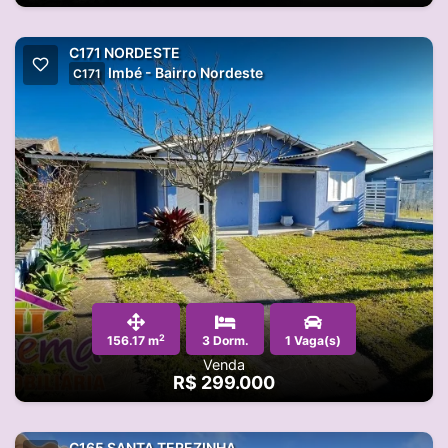
C171 NORDESTE
Imbé - Bairro Nordeste
C171
2
156.17 m
3 Dorm.
1 Vaga(s)
Venda
R$ 299.000
C165 SANTA TEREZINHA