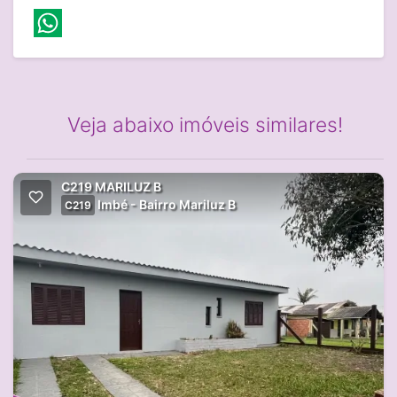
Veja abaixo imóveis similares!
C219 MARILUZ B
Imbé - Bairro Mariluz B
C219