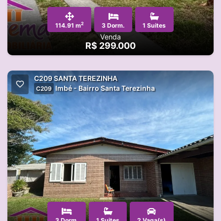
2
114.91 m
3 Dorm.
1 Suites
Venda
R$ 299.000
C209 SANTA TEREZINHA
Imbé - Bairro Santa Terezinha
C209
3 Dorm.
1 Suites
2 Vaga(s)