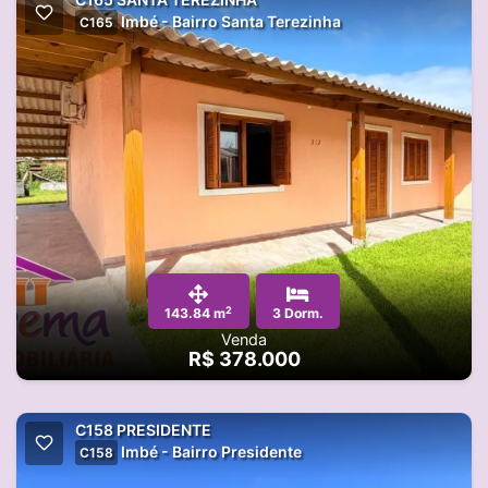
Imbé - Bairro Santa Terezinha
C165
2
143.84 m
3 Dorm.
Venda
R$ 378.000
C158 PRESIDENTE
Imbé - Bairro Presidente
C158